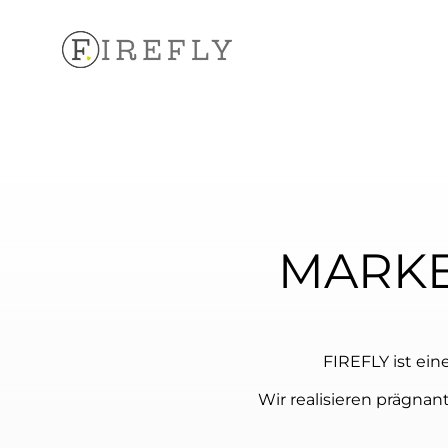
Inhalt
Zum
springen
Inhalt
springen
MARKE
FIREFLY ist ei
Wir realisieren prägnan