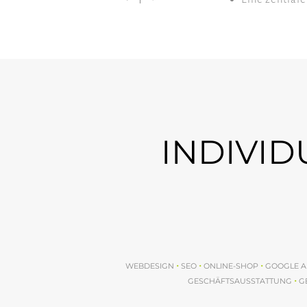
INDIVID
•
•
•
WEBDESIGN
SEO
ONLINE-SHOP
GOOGLE A
•
GESCHÄFTSAUSSTATTUNG
G