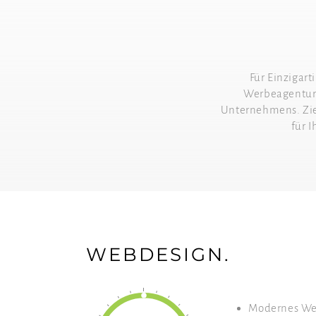
Für Einzigart
Werbeagentur 
Unternehmens. Ziel
für 
WEBDESIGN.
Modernes We