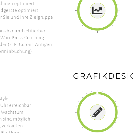
hinen optimiert
ndgeräte optimiert
ür Sie und Ihre Zielgruppe
assbar und editierbar
s WordPress-Coaching
er (z. B. Corona Antigen
Terminbuchung)
GRAFIKDESI
Style
Uhr erreichbar
r Wachstum
n sind möglich
 verkaufen
 Plattform