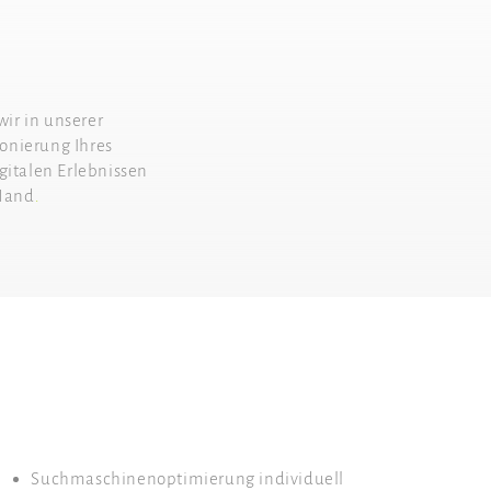
wir in unserer
onierung Ihres
gitalen Erlebnissen
 Hand
.
Suchmaschinenoptimierung individuell