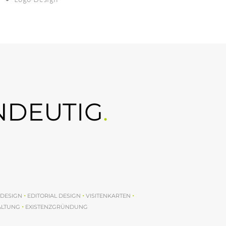
NDEUTIG
.
•
•
•
DESIGN
EDITORIAL DESIGN
VISITENKARTEN
•
ALTUNG
EXISTENZGRÜNDUNG