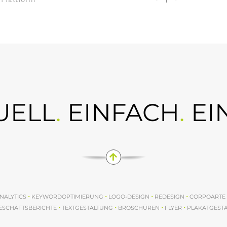
UELL
.
EINFACH
.
EI
•
•
•
•
NALYTICS
KEYWORDOPTIMIERUNG
LOGO-DESIGN
REDESIGN
CORPOARTE 
•
•
•
•
ESCHÄFTSBERICHTE
TEXTGESTALTUNG
BROSCHÜREN
FLYER
PLAKATGEST