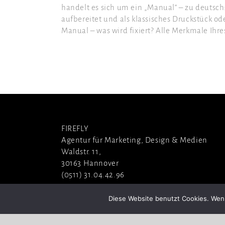
handelt es sich um ein „Manual“ – zu deutsch
aufbereitet und als klassisches Druckstück oder
Manual – was wird fixiert? Alle Merkmale Ihre
FIREFLY
Agentur für Marketing, Design & Medien
Waldstr. 11,
30163 Hannover
(0511) 31.04.42.96
Diese Website benutzt Cookies. Wenn