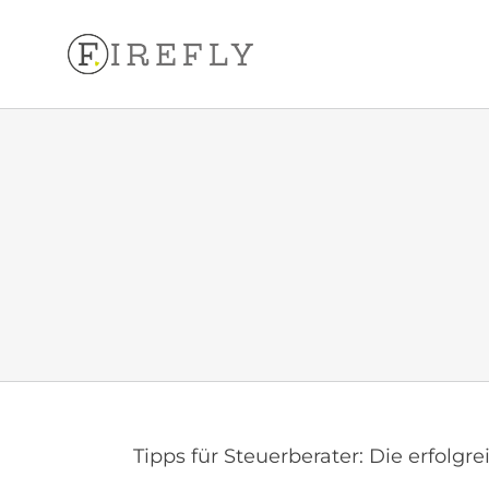
Inhalt
Zum
springen
Inhalt
springen
Tipps für Steuerberater: Die erfolgr