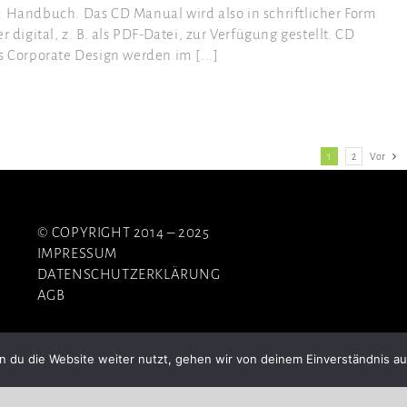
: Handbuch. Das CD Manual wird also in schriftlicher Form
 digital, z. B. als PDF-Datei, zur Verfügung gestellt. CD
s Corporate Design werden im [...]
1
2
Vor
© COPYRIGHT 2014 – 2025
IMPRESSUM
DATENSCHUTZERKLÄRUNG
AGB
 du die Website weiter nutzt, gehen wir von deinem Einverständnis au