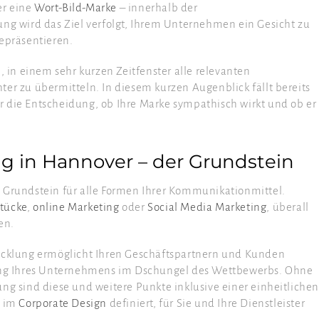
r eine
Wort-Bild-Marke
– innerhalb der
ung wird das Ziel verfolgt, Ihrem Unternehmen ein Gesicht zu
repräsentieren.
, in einem sehr kurzen Zeitfenster alle relevanten
er zu übermitteln. In diesem kurzen Augenblick fällt bereits
 die Entscheidung, ob Ihre Marke sympathisch wirkt und ob er
g in Hannover – der Grundstein
 Grundstein für alle Formen Ihrer Kommunikationmittel.
tücke
,
online Marketing
oder
Social Media Marketing
, überall
en.
icklung ermöglicht Ihren Geschäftspartnern und Kunden
rung Ihres Unternehmens im Dschungel des Wettbewerbs. Ohne
ng sind diese und weitere Punkte inklusive einer einheitliche
e im
Corporate Design
definiert, für Sie und Ihre Dienstleister