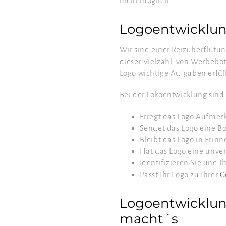
nicht möglich.
Logoentwicklung
Wir sind einer Reizüberflutu
dieser Vielzahl von Werbeb
Logo wichtige Aufgaben erfül
Bei der Lokoentwicklung sind
Erregt das Logo Aufmer
Sendet das Logo eine Bo
Bleibt das Logo in Erin
Hat das Logo eine unve
Identifizieren Sie und I
Passt Ihr Logo zu Ihrer
C
Logoentwicklun
macht´s