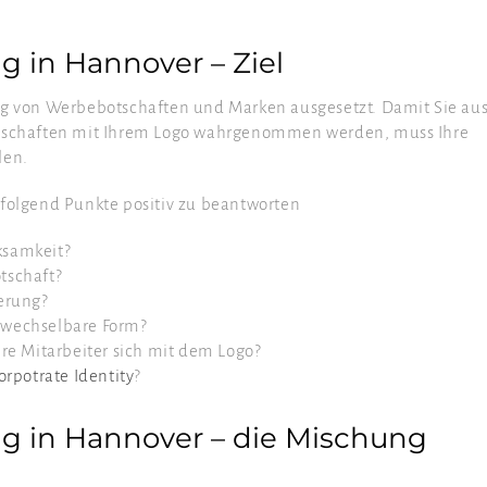
 in Hannover – Ziel
ng von Werbebotschaften und Marken ausgesetzt. Damit Sie au
otschaften mit Ihrem Logo wahrgenommen werden, muss Ihre
len.
 folgend Punkte positiv zu beantworten
ksamkeit?
tschaft?
nerung?
rwechselbare Form?
hre Mitarbeiter sich mit dem Logo?
orpotrate Identity
?
g in Hannover – die Mischung