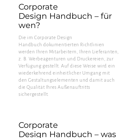
Corporate
Design Handbuch – für
wen?
Die im Corporate Design
Handbuch dokumentierten Richtlinien
werden Ihren Mitarbeitern, Ihren Lieferanten,
z. B. Werbeagenturen und Druckereien, zur
Verfügung gestellt. Auf diese Weise wird ein
wiederkehrend einheitlicher Umgang mit
den Gestaltungselementen und damit auch
die Qualität Ihres Außenauftritts
sichergestellt.
Corporate
Design Handbuch – was