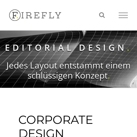
Inhalt
Zum
springen
Inhalt
springen
EDITORIAL DESIGN
.
Jedes Layout entstammt einem
schlüssigen Konzept
.
CORPORATE
DESIGN